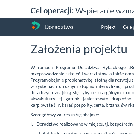
Przejdź
Cel operacji:
Wspieranie wzmac
do
treści
Doradztwo
Projekt
Cele 
Założenia projektu
W ramach Programu Doradztwa Rybackiego „Rozr
przeprowadzenie szkoleń i warsztatów, a także dora
Program obejmie problematykę istotną dla rozwoju s
w systemach o różnym stopniu intensyfikacji prod
doradczych znajdują się ryby o szczególnym znacz
akwakultury; tj. gatunki jesiotrowate, drapieżne 
karpiowate (lin, karaś pospolity, certa, brzana, świnka,
Szczegółowy zakres usług obejmie:
I. Doradztwo realizowane w miejscu, tj. bezpośrednio
Ryb jesiotrowatych, a w szczególności tworze