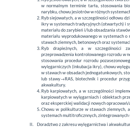
w normalnym terminie tarła, stosowania bio
narybku, chowu jesiotrów w różnych systemach
Ryb siejowatych, a w szczególności odłowu dzi
ikry w systemach tradycyjnych (otwartych) i
materiału do zarybień i/lub obsadzania staw
materiału wyprodukowanego w systemach o róż
stawach ziemnych, betonowych oraz systemach
Ryb drapieżnych, a w szczególności zas
przeprowadzenia kontrolowanego rozrodu w no
stosowania procedur rozrodu pozasezonowego
wylęgarniczych (inkubacja ikry), chowu wylę
w stawach w obsadach jednogatunkowych, sto
lub stawy→RAS, biotechnik i procedur przy
akwakultury.
Ryb karpiowatych, a w szczególności implem
karpiowatych w wylęgarniach i obiektach pr
oraz eksperckiej walidacji nowych opracowań/
Chowu w polikulturze w stawach ziemnych, a
systemach multitroficznnych, zintegrowanych s
II. Doradztwo z zakresu wylęgarnictwa i akwakultur