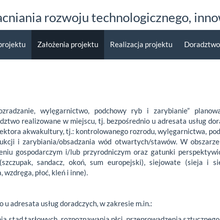
niania rozwoju technologicznego, innow
projektu
Założenia projektu
Realizacja projektu
Doradztwo
adzanie, wylęgarnictwo, podchowy ryb i zarybianie” planowa
dztwo realizowane w miejscu, tj. bezpośrednio u adresata usług dor
ektora akwakultury, tj.: kontrolowanego rozrodu, wylęgarnictwa, p
ukcji i zarybiania/obsadzania wód otwartych/stawów. W obszarze
eniu gospodarczym i/lub przyrodniczym oraz gatunki perspektywi
(szczupak, sandacz, okoń, sum europejski), siejowate (sieja i si
 wzdręga, płoć, kleń i inne).
 u adresata usług doradczych, w zakresie m.in.:
nia stad tarłowych, rozpoznawania płci, przeprowadzenia sztucznego