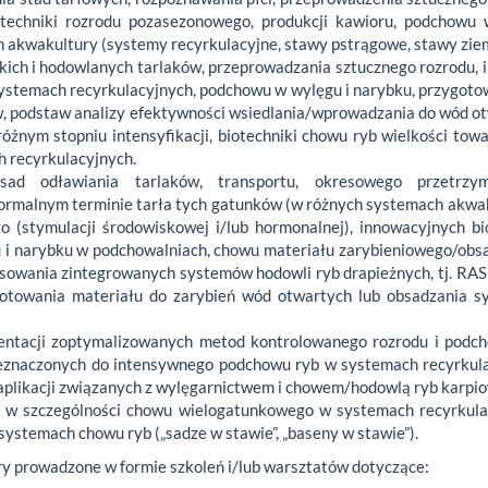
techniki rozrodu pozasezonowego, produkcji kawioru, podchowu 
 akwakultury (systemy recyrkulacyjne, stawy pstrągowe, stawy zie
kich i hodowlanych tarlaków, przeprowadzania sztucznego rozrodu, i
 systemach recyrkulacyjnych, podchowu w wylęgu i narybku, przygot
ów, podstaw analizy efektywności wsiedlania/wprowadzania do wód o
nym stopniu intensyfikacji, biotechniki chowu ryb wielkości tow
 recyrkulacyjnych.
ad odławiania tarlaków, transportu, okresowego przetrzym
rmalnym terminie tarła tych gatunków (w różnych systemach akwak
 (stymulacji środowiskowej i/lub hormonalnej), innowacyjnych bi
gu i narybku w podchowalniach, chowu materiału zarybieniowego/ob
sowania zintegrowanych systemów hodowli ryb drapieżnych, tj. R
gotowania materiału do zarybień wód otwartych lub obsadzania 
entacji zoptymalizowanych metod kontrolowanego rozrodu i podc
zeznaczonych do intensywnego podchowu ryb w systemach recyrkul
aplikacji związanych z wylęgarnictwem i chowem/hodowlą ryb karpi
 w szczególności chowu wielogatunkowego w systemach recyrkula
ystemach chowu ryb („sadze w stawie”, „baseny w stawie”).
y prowadzone w formie szkoleń i/lub warsztatów dotyczące: