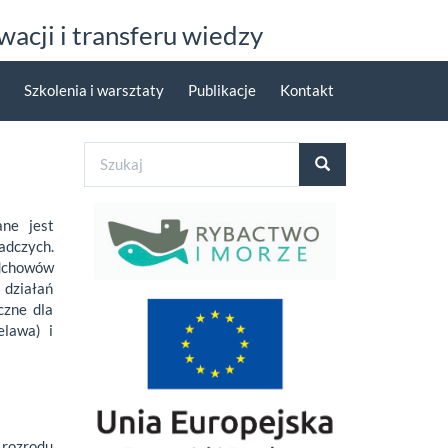
acji i transferu wiedzy
Szkolenia i warsztaty
Publikacje
Kontakt
Formularz
wyszukiwania
Szukaj
ne jest
adczych.
odchowów
 działań
czne dla
elawa) i
 rozrodu