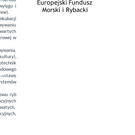
wylęgu i
mne).
nkubacji
owywaniu
twartych
arowej w
ywania,
ultury),
otechnik
sadowego
AS→stawy
systemów
howu ryb
acyjnych
owatych.
cyjnych,