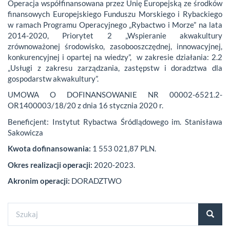
Operacja współfinansowana przez Unię Europejską ze środków
finansowych Europejskiego Funduszu Morskiego i Rybackiego
w ramach Programu Operacyjnego „Rybactwo i Morze” na lata
2014-2020, Priorytet 2 „Wspieranie akwakultury
zrównoważonej środowisko, zasobooszczędnej, innowacyjnej,
konkurencyjnej i opartej na wiedzy”, w zakresie działania: 2.2
„Usługi z zakresu zarządzania, zastępstw i doradztwa dla
gospodarstw akwakultury”.
UMOWA O DOFINANSOWANIE NR 00002-6521.2-
OR1400003/18/20 z dnia 16 stycznia 2020 r.
Beneficjent: Instytut Rybactwa Śródlądowego im. Stanisława
Sakowicza
Kwota dofinansowania:
1 553 021,87 PLN.
Okres realizacji operacji:
2020-2023.
Akronim operacji:
DORADZTWO
Formularz
wyszukiwania