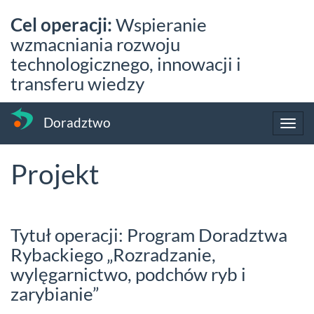
Przejdź
Cel operacji:
Wspieranie
do
treści
wzmacniania rozwoju
technologicznego, innowacji i
transferu wiedzy
Doradztwo
Toggl
navig
Projekt
Tytuł operacji: Program Doradztwa
Rybackiego „Rozradzanie,
wylęgarnictwo, podchów ryb i
zarybianie”