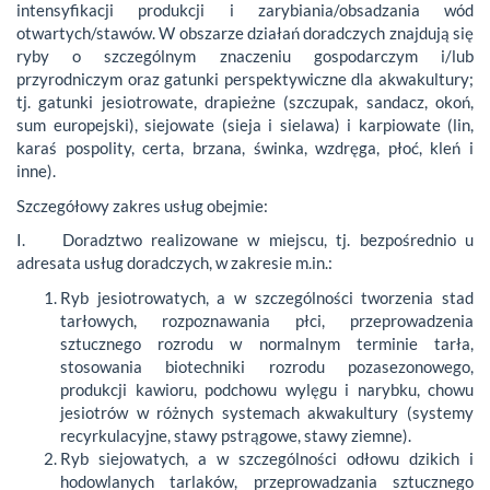
intensyfikacji produkcji i zarybiania/obsadzania wód
otwartych/stawów. W obszarze działań doradczych znajdują się
ryby o szczególnym znaczeniu gospodarczym i/lub
przyrodniczym oraz gatunki perspektywiczne dla akwakultury;
tj. gatunki jesiotrowate, drapieżne (szczupak, sandacz, okoń,
sum europejski), siejowate (sieja i sielawa) i karpiowate (lin,
karaś pospolity, certa, brzana, świnka, wzdręga, płoć, kleń i
inne).
Szczegółowy zakres usług obejmie:
I. Doradztwo realizowane w miejscu, tj. bezpośrednio u
adresata usług doradczych, w zakresie m.in.:
Ryb jesiotrowatych, a w szczególności tworzenia stad
tarłowych, rozpoznawania płci, przeprowadzenia
sztucznego rozrodu w normalnym terminie tarła,
stosowania biotechniki rozrodu pozasezonowego,
produkcji kawioru, podchowu wylęgu i narybku, chowu
jesiotrów w różnych systemach akwakultury (systemy
recyrkulacyjne, stawy pstrągowe, stawy ziemne).
Ryb siejowatych, a w szczególności odłowu dzikich i
hodowlanych tarlaków, przeprowadzania sztucznego