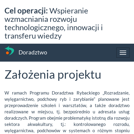
Przejdź
Cel operacji:
Wspieranie
do
treści
wzmacniania rozwoju
technologicznego, innowacji i
transferu wiedzy
Doradztwo
Toggl
navig
Założenia projektu
W ramach Programu Doradztwa Rybackiego „Rozradzanie,
wylęgarnictwo, podchowy ryb i zarybianie” planowane jest
przeprowadzenie szkoleń i warsztatów, a także doradztwo
realizowane w miejscu, tj. bezpośrednio u adresata usług
doradczych. Program obejmie problematykę istotną dla rozwoju
sektora akwakultury, tj.: kontrolowanego rozrodu,
wylęgarnictwa, podchowów w systemach o różnym stopniu