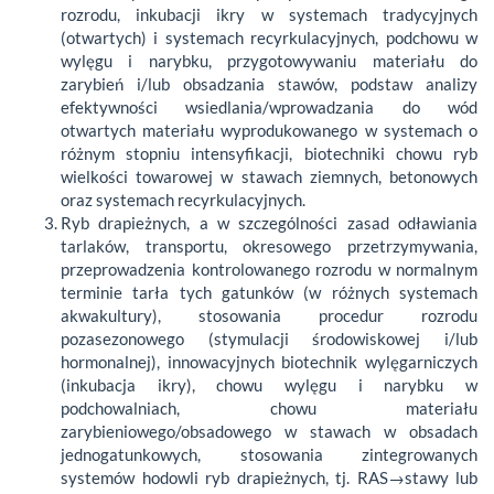
rozrodu, inkubacji ikry w systemach tradycyjnych
(otwartych) i systemach recyrkulacyjnych, podchowu w
wylęgu i narybku, przygotowywaniu materiału do
zarybień i/lub obsadzania stawów, podstaw analizy
efektywności wsiedlania/wprowadzania do wód
otwartych materiału wyprodukowanego w systemach o
różnym stopniu intensyfikacji, biotechniki chowu ryb
wielkości towarowej w stawach ziemnych, betonowych
oraz systemach recyrkulacyjnych.
Ryb drapieżnych, a w szczególności zasad odławiania
tarlaków, transportu, okresowego przetrzymywania,
przeprowadzenia kontrolowanego rozrodu w normalnym
terminie tarła tych gatunków (w różnych systemach
akwakultury), stosowania procedur rozrodu
pozasezonowego (stymulacji środowiskowej i/lub
hormonalnej), innowacyjnych biotechnik wylęgarniczych
(inkubacja ikry), chowu wylęgu i narybku w
podchowalniach, chowu materiału
zarybieniowego/obsadowego w stawach w obsadach
jednogatunkowych, stosowania zintegrowanych
systemów hodowli ryb drapieżnych, tj. RAS→stawy lub