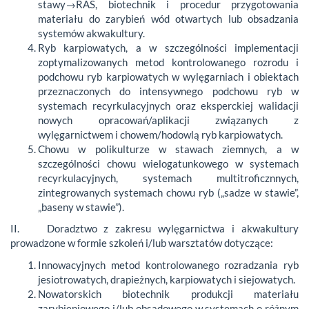
stawy→RAS, biotechnik i procedur przygotowania
materiału do zarybień wód otwartych lub obsadzania
systemów akwakultury.
Ryb karpiowatych, a w szczególności implementacji
zoptymalizowanych metod kontrolowanego rozrodu i
podchowu ryb karpiowatych w wylęgarniach i obiektach
przeznaczonych do intensywnego podchowu ryb w
systemach recyrkulacyjnych oraz eksperckiej walidacji
nowych opracowań/aplikacji związanych z
wylęgarnictwem i chowem/hodowlą ryb karpiowatych.
Chowu w polikulturze w stawach ziemnych, a w
szczególności chowu wielogatunkowego w systemach
recyrkulacyjnych, systemach multitroficznnych,
zintegrowanych systemach chowu ryb („sadze w stawie”,
„baseny w stawie”).
II. Doradztwo z zakresu wylęgarnictwa i akwakultury
prowadzone w formie szkoleń i/lub warsztatów dotyczące:
Innowacyjnych metod kontrolowanego rozradzania ryb
jesiotrowatych, drapieżnych, karpiowatych i siejowatych.
Nowatorskich biotechnik produkcji materiału
zarybieniowego i/lub obsadowego w systemach o różnym