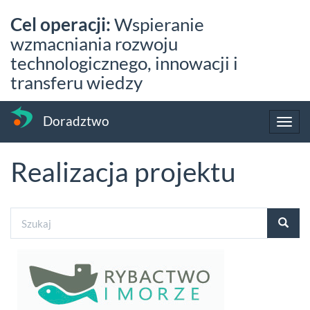
Przejdź
Cel operacji:
Wspieranie
do
treści
wzmacniania rozwoju
technologicznego, innowacji i
transferu wiedzy
Doradztwo
Toggl
navig
Realizacja projektu
Formularz
wyszukiwania
Szukaj